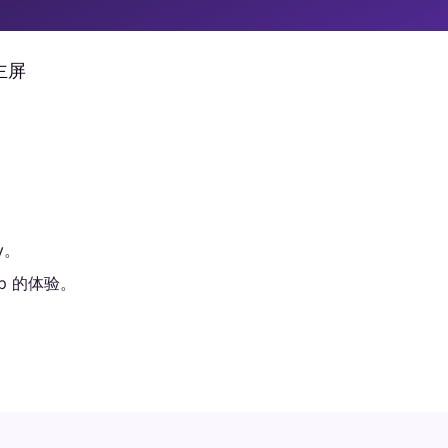
到主屏
y。
pp 的体验。