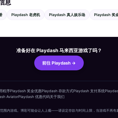
的信息
注册
Playdash 老虎机
Playdash 真人娱乐场
Playdash 
准备好在 Playdash 马来西亚游戏了吗？
前往 Playdash →
 应用程序
Playdash 奖金优惠
Playdash 存款方式
Playdash 支付系统
Playd
ash Aviator
Playdash 优惠代码
关于我们
范围内游戏。博彩可能会让人上瘾——请设定存款与时间上限，当游戏不再有趣时请停