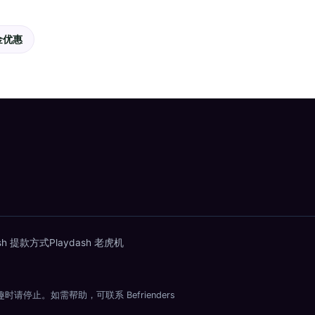
奖金优惠
ash 提款方式
Playdash 老虎机
止。如需帮助，可联系 Befrienders