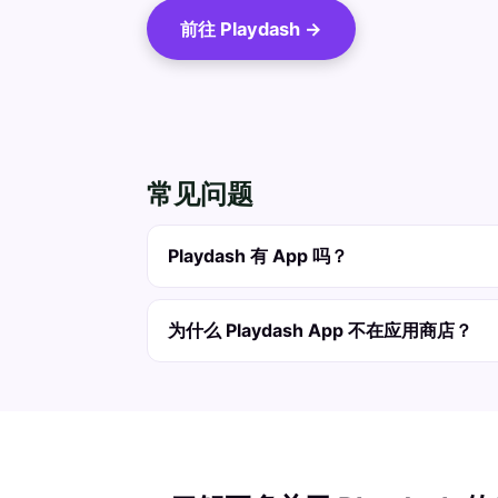
前往 Playdash →
常见问题
Playdash 有 App 吗？
为什么 Playdash App 不在应用商店？