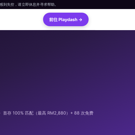
；若感到失控，请立即休息并寻求帮助。
前往 Playdash →
首存 100% 匹配（最高 RM2,880）+ 88 次免费