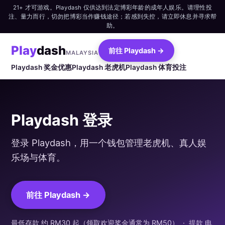
21+ 才可游戏。Playdash 仅供达到法定博彩年龄的成年人娱乐。请理性投
注、量力而行，切勿把博彩当作赚钱途径；若感到失控，请立即休息并寻求帮
助。
Play
dash
前往 Playdash →
MALAYSIA
Playdash 奖金优惠
Playdash 老虎机
Playdash 体育投注
Playdash 登录
登录 Playdash，用一个钱包管理老虎机、真人娱
乐场与体育。
前往 Playdash →
最低存款 约 RM30 起（领取欢迎奖金通常为 RM50） · 提款 电