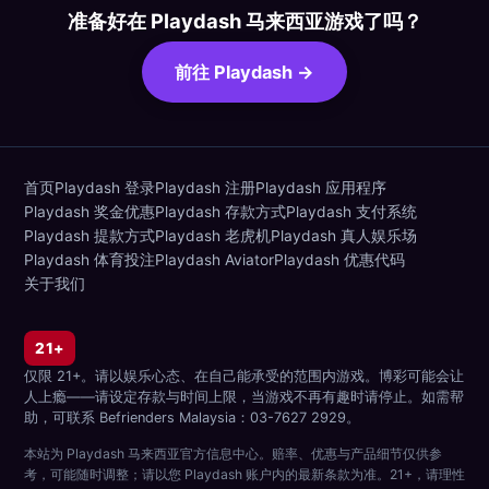
准备好在 Playdash 马来西亚游戏了吗？
前往 Playdash →
首页
Playdash 登录
Playdash 注册
Playdash 应用程序
Playdash 奖金优惠
Playdash 存款方式
Playdash 支付系统
Playdash 提款方式
Playdash 老虎机
Playdash 真人娱乐场
Playdash 体育投注
Playdash Aviator
Playdash 优惠代码
关于我们
21+
仅限 21+。请以娱乐心态、在自己能承受的范围内游戏。博彩可能会让
人上瘾——请设定存款与时间上限，当游戏不再有趣时请停止。如需帮
助，可联系 Befrienders Malaysia：03-7627 2929。
本站为 Playdash 马来西亚官方信息中心。赔率、优惠与产品细节仅供参
考，可能随时调整；请以您 Playdash 账户内的最新条款为准。21+，请理性