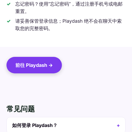
忘记密码？使用“忘记密码”，通过注册手机号或电邮
重置。
请妥善保管登录信息；Playdash 绝不会在聊天中索
取您的完整密码。
前往 Playdash →
常见问题
如何登录 Playdash？